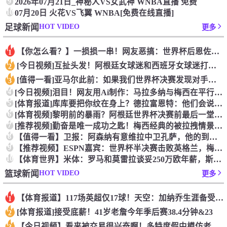
9
2026年07月21日_神秘人VS女武神 WNBA直播 免费
10
07月20日 火花VS飞翼 WNBA[免费在线直播]
HOT VIDEO
足球新闻
更多
【你怎么看？】一损损一串！网友恶搞：世界杯后恩佐从阿根廷队回
1
[今日视频]互扯头发！阿根廷女球迷和西班牙女球迷打起来了！
2
[值得一看]亚马尔此前：如果我们世界杯决赛发现对手是中国队，
3
4
[今日视频]泪目！网友用Ai制作：马拉多纳与梅西在平行世界的
5
[体育报道]库库要把你纹在身上？德拉富恩特：他们会说到做到，
6
[体育视频]黎明前的暴雨？阿根廷世界杯决赛前最后一堂训练课直
7
[推荐视频]勤奋是唯一成功之匙！梅西经典的被拉拽情景专项训练
8
【值得一看】卫报：阿森纳有意维拉中卫孔萨，他的到来能给萨利巴
9
【推荐视频】ESPN嘉宾：世界杯半决赛击败英格兰，梅西无进球
10
【体育世界】米体：罗马和莫雷拉谈妥250万欧年薪，斯特拉斯堡
HOT VIDEO
篮球新闻
更多
【体育报道】117场英超仅17球！天空：加纳乔生涯备受质疑，
1
[体育报道]接受底薪！41岁老詹今年季后赛38.4分钟&23
2
【今日视频】看来被交易很兴奋啊！多特度假中模仿老鹰展翅
3