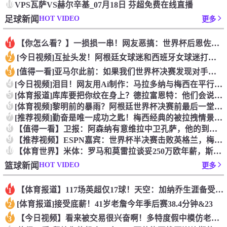
10
VPS瓦萨VS赫尔辛基_07月18日 芬超免费在线直播
HOT VIDEO
足球新闻
更多
【你怎么看？】一损损一串！网友恶搞：世界杯后恩佐从阿根廷队回
1
[今日视频]互扯头发！阿根廷女球迷和西班牙女球迷打起来了！
2
[值得一看]亚马尔此前：如果我们世界杯决赛发现对手是中国队，
3
4
[今日视频]泪目！网友用Ai制作：马拉多纳与梅西在平行世界的
5
[体育报道]库库要把你纹在身上？德拉富恩特：他们会说到做到，
6
[体育视频]黎明前的暴雨？阿根廷世界杯决赛前最后一堂训练课直
7
[推荐视频]勤奋是唯一成功之匙！梅西经典的被拉拽情景专项训练
8
【值得一看】卫报：阿森纳有意维拉中卫孔萨，他的到来能给萨利巴
9
【推荐视频】ESPN嘉宾：世界杯半决赛击败英格兰，梅西无进球
10
【体育世界】米体：罗马和莫雷拉谈妥250万欧年薪，斯特拉斯堡
HOT VIDEO
篮球新闻
更多
【体育报道】117场英超仅17球！天空：加纳乔生涯备受质疑，
1
[体育报道]接受底薪！41岁老詹今年季后赛38.4分钟&23
2
【今日视频】看来被交易很兴奋啊！多特度假中模仿老鹰展翅
3