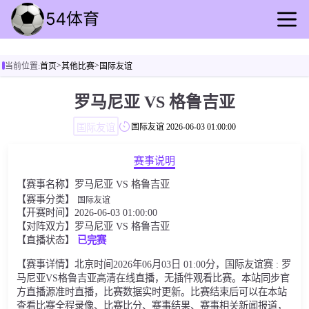
首页
>
>
当前位置:
首页
其他比赛
国际友谊
足球直播
篮球直播
罗马尼亚 VS 格鲁吉亚
足球回放
国际友谊
国际友谊
2026-06-03 01:00:00
篮球录像
足球资讯
赛事说明
篮球动态
【赛事名称】罗马尼亚 VS 格鲁吉亚
其他比赛
【赛事分类】
国际友谊
【开赛时间】2026-06-03 01:00:00
【对阵双方】罗马尼亚 VS 格鲁吉亚
【直播状态】
已完赛
【赛事详情】北京时间2026年06月03日 01:00分，国际友谊赛 : 罗
马尼亚VS格鲁吉亚高清在线直播，无插件观看比赛。本站同步官
方直播源准时直播，比赛数据实时更新。比赛结束后可以在本站
查看比赛全程录像、比赛比分、赛事结果、赛事相关新闻报道，