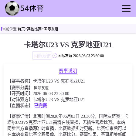
首页
>
>
当前位置:
首页
其他比赛
国际友谊
足球直播
篮球直播
卡塔尔U23 VS 克罗地亚U21
足球回放
国际友谊
国际友谊
2026-06-03 23:30:00
篮球录像
足球资讯
赛事说明
篮球动态
【赛事名称】卡塔尔U23 VS 克罗地亚U21
其他比赛
【赛事分类】
国际友谊
【开赛时间】2026-06-03 23:30:00
【对阵双方】卡塔尔U23 VS 克罗地亚U21
【直播状态】
已完赛
【赛事详情】北京时间2026年06月03日 23:30分，国际友谊赛 : 卡
塔尔U23VS克罗地亚U21高清在线直播，无插件观看比赛。本站
同步官方直播源准时直播，比赛数据实时更新。比赛结束后可以
在本站查看比赛全程录像、比赛比分、赛事结果、赛事相关新闻