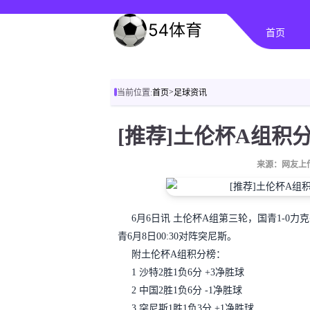
首页
>
当前位置:
首页
足球资讯
来源：网友上
6月6日讯
土伦杯A组第三轮，国青1-0力
青6月8日00:30对阵突尼斯。
附土伦杯A组积分榜：
1 沙特2胜1负6分 +3净胜球
2 中国2胜1负6分 -1净胜球
3 突尼斯1胜1负3分 +1净胜球