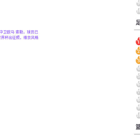
9
1
中卫欧马·索勒，球员已
世界杯出征照，维京风格
1
2
3
4
5
6
7
8
9
1