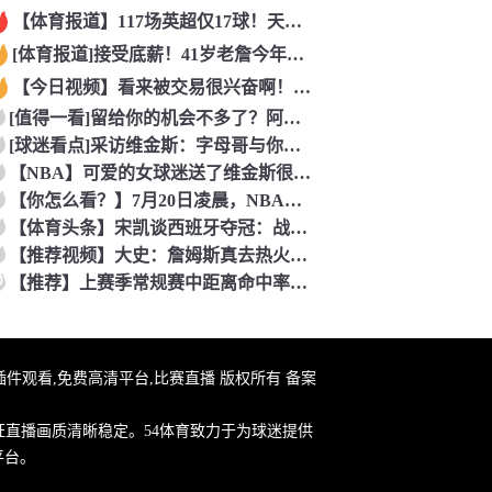
【体育报道】117场英超仅17球！天空：加纳乔生涯备受质疑，
[体育报道]接受底薪！41岁老詹今年季后赛38.4分钟&23
【今日视频】看来被交易很兴奋啊！多特度假中模仿老鹰展翅
[值得一看]留给你的机会不多了？阿芳能否找回巅峰期的状态？
[球迷看点]采访维金斯：字母哥与你叫啥组合？如詹姆斯加盟热火
【NBA】可爱的女球迷送了维金斯很多用心的礼品，嘴哥很感动
【你怎么看？】7月20日凌晨，NBA雷霆、老鹰、独行侠三方交
【体育头条】宋凯谈西班牙夺冠：战术思路高度统一，长期主义值得
【推荐视频】大史：詹姆斯真去热火绝对真心祝福！热火真是不错的
0
【推荐】上赛季常规赛中距离命中率最差榜：阿门夏普西卡前三 申
赛事,无插件观看,免费高清平台,比赛直播 版权所有 备案
证直播画质清晰稳定。54体育致力于为球迷提供
平台。