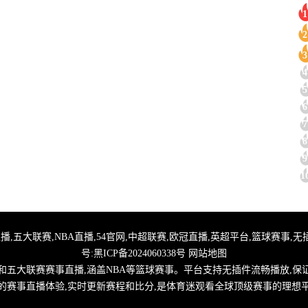
1
2
3
4
5
6
7
8
9
1
高清比赛,足球直播,五大联赛,NBA直播,54官网,中超联赛,欧冠直播,英超平台,篮球
号:
黑ICP备2024060338号
网站地图
播和五大联赛赛事直播,涵盖NBA等篮球赛事。平台支持无插件流畅播放,保
的赛事直播体验,实时更新赛程和比分,是体育迷观看全球顶级赛事的理想