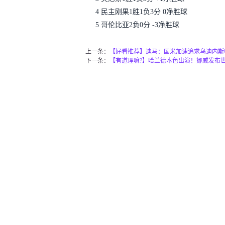
4 民主刚果1胜1负3分 0净胜球
5 哥伦比亚2负0分 -3净胜球
上一条：
【好看推荐】迪马：国米加速追求乌迪内斯
下一条：
【有道理嘛?】哈兰德本色出演！挪威发布