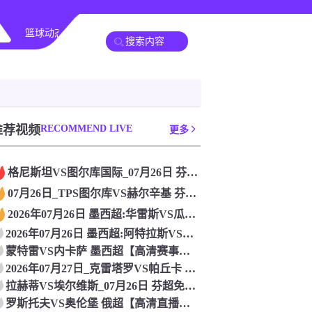
篮球动态
其他比赛
推荐视频
RECOMMEND LIVE
更多
格尼斯坦VS图尔库国际_07月26日 芬超[高清直播]
07月26日_TPS图尔库VS赫尔辛基 芬超直播 在线观看
2026年07月26日 墨西超:华雷斯VS瓜达拉哈拉_高清直
2026年07月26日 墨西超:阿特拉斯VS桑托斯拉古纳_无
蒙特雷VS内卡萨 墨西超【高清赛事直播】_2026年07月2
2026年07月27日_克雷塔罗VS帕丘卡 墨西超直播 比赛
拉赫蒂VS埃尔维斯_07月26日 芬超免费在线直播
罗斯托夫VS奥伦堡 俄超【高清直播】_2026年07月26日