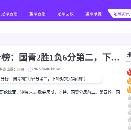
足球直播
篮球直播
足球回放
篮球录像
足球资讯
[推荐]土伦杯A组积分榜：国青2胜1负6分第二，下轮对突尼斯
2026-06-06 16:14:19
传 点击数：
3980
1
2
3
克哥伦比亚，沙特3-1击败突尼斯，沙特、国青分居前二。第四轮，国
4
5
6
7
8