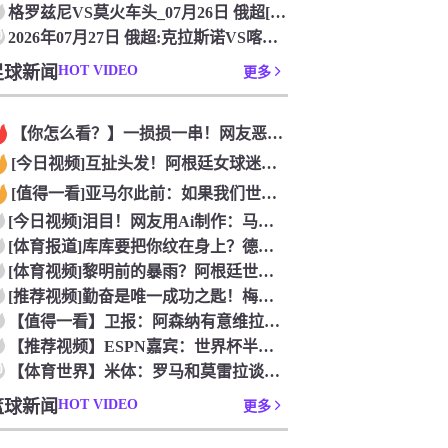
格罗兹尼VS莫火车头_07月26日 俄超[在线观看比赛]
0
2026年07月27日 俄超:克拉斯诺VS喀山_在线观看比赛
足球新闻
HOT VIDEO
更多
【你怎么看？】一损损一串！网友恶搞：世界杯后恩佐从阿根廷队回
[今日视频]互扯头发！阿根廷女球迷和西班牙女球迷打起来了！
[值得一看]亚马尔此前：如果我们世界杯决赛发现对手是中国队，
[今日视频]泪目！网友用Ai制作：马拉多纳与梅西在平行世界的
[体育报道]库库要把你纹在身上？德拉富恩特：他们会说到做到，
[体育视频]黎明前的暴雨？阿根廷世界杯决赛前最后一堂训练课直
[推荐视频]勤奋是唯一成功之匙！梅西经典的被拉拽情景专项训练
【值得一看】卫报：阿森纳有意维拉中卫孔萨，他的到来能给萨利巴
【推荐视频】ESPN嘉宾：世界杯半决赛击败英格兰，梅西无进球
0
【体育世界】米体：罗马和莫雷拉谈妥250万欧年薪，斯特拉斯堡
篮球新闻
HOT VIDEO
更多