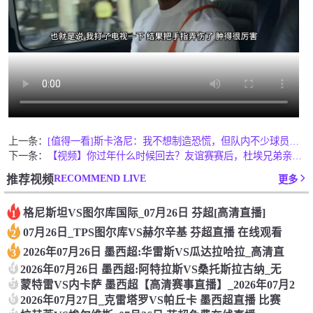
上一条：
[值得一看]斯卡洛尼：我不想制造恐慌，但队内不少球员都未能恢
下一条：
【视频】你过年什么时候回去？友谊赛赛后，杜埃兄弟亲密互动！
RECOMMEND LIVE
推荐视频
更多
格尼斯坦VS图尔库国际_07月26日 芬超[高清直播]
1
07月26日_TPS图尔库VS赫尔辛基 芬超直播 在线观看
2
2026年07月26日 墨西超:华雷斯VS瓜达拉哈拉_高清直
3
4
2026年07月26日 墨西超:阿特拉斯VS桑托斯拉古纳_无
5
蒙特雷VS内卡萨 墨西超【高清赛事直播】_2026年07月2
6
2026年07月27日_克雷塔罗VS帕丘卡 墨西超直播 比赛