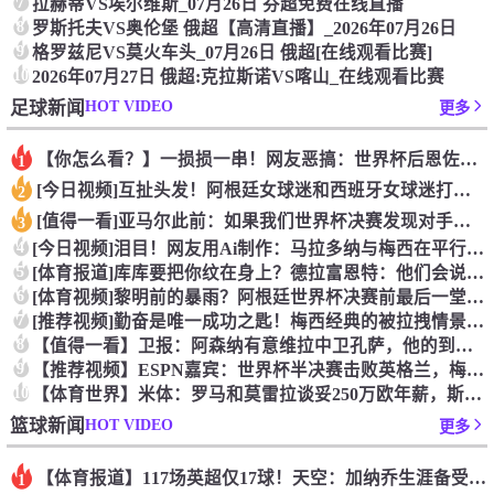
7
拉赫蒂VS埃尔维斯_07月26日 芬超免费在线直播
8
罗斯托夫VS奥伦堡 俄超【高清直播】_2026年07月26日
9
格罗兹尼VS莫火车头_07月26日 俄超[在线观看比赛]
10
2026年07月27日 俄超:克拉斯诺VS喀山_在线观看比赛
HOT VIDEO
足球新闻
更多
【你怎么看？】一损损一串！网友恶搞：世界杯后恩佐从阿根廷队回
1
[今日视频]互扯头发！阿根廷女球迷和西班牙女球迷打起来了！
2
[值得一看]亚马尔此前：如果我们世界杯决赛发现对手是中国队，
3
4
[今日视频]泪目！网友用Ai制作：马拉多纳与梅西在平行世界的
5
[体育报道]库库要把你纹在身上？德拉富恩特：他们会说到做到，
6
[体育视频]黎明前的暴雨？阿根廷世界杯决赛前最后一堂训练课直
7
[推荐视频]勤奋是唯一成功之匙！梅西经典的被拉拽情景专项训练
8
【值得一看】卫报：阿森纳有意维拉中卫孔萨，他的到来能给萨利巴
9
【推荐视频】ESPN嘉宾：世界杯半决赛击败英格兰，梅西无进球
10
【体育世界】米体：罗马和莫雷拉谈妥250万欧年薪，斯特拉斯堡
HOT VIDEO
篮球新闻
更多
【体育报道】117场英超仅17球！天空：加纳乔生涯备受质疑，
1