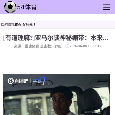
首页
>
当前位置:
首页
足球资讯
足球直播
篮球直播
[有道理嘛?]亚马尔谈神秘绷带：本来只是游戏打输了，结果cos了本泽马
足球回放
2026-06-08 16:32:15
来源：雷速体育 点击数：
2762
篮球录像
足球资讯
篮球动态
其他比赛