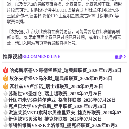
道，以及美乙2的最新赛事直播，比赛录像，比赛视频下载，精彩
片段集锦等。同时还提供中国U21,巴圣青联,印杜兰杯,阿拉运,沙
王冠,萨尔杯,德国杯,哥伦U19,土篮明星赛,蒙古MBL,比利时D1等
联赛直播。
【友好提示】部分比赛将在赛前更新，可能需要您在比赛前再刷
新查看。 如果本页面比赛已经过期已经过期，或者以上信号都无
效，请进入网站首页查看最新直播信号。
RECOMMEND LIVE
推荐视频
更多
哈姆斯塔德VS哥德堡盖斯_瑞典超联赛_2026年07月26日
1
埃尔夫斯堡VS马尔默_瑞典超联赛_2026年07月26日
2
瓦杜兹VS卢加诺_瑞士超联赛_2026年07月26日
3
4
苏黎世VS圣加仑_瑞士超联赛_2026年07月26日
5
什图尔米VS森特尔迪亚_格鲁杯联赛_2026年07月26日
6
克卢日大学VS舍佩斯_罗甲联赛_2026年07月26日
7
洪波莱茨VSTJ索科尔贝德里乔夫_捷克杯联赛_2026年07
8
新伊钦VS贝洛坦_捷克杯联赛_2026年07月26日
9
维特科维斯VSSSK比洛维奇_捷克杯联赛_2026年07月2