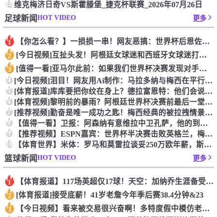
10
维克梅济日奇VS斯霍滕堡_捷克杯联赛_2026年07月26日
HOT VIDEO
足球新闻
更多
【你怎么看？】一损损一串！网友恶搞：世界杯后恩佐从阿根廷队回
1
[今日视频]互扯头发！阿根廷女球迷和西班牙女球迷打起来了！
2
[值得一看]亚马尔此前：如果我们世界杯决赛发现对手是中国队，
3
4
[今日视频]泪目！网友用Ai制作：马拉多纳与梅西在平行世界的
5
[体育报道]库库要把你纹在身上？德拉富恩特：他们会说到做到，
6
[体育视频]黎明前的暴雨？阿根廷世界杯决赛前最后一堂训练课直
7
[推荐视频]勤奋是唯一成功之匙！梅西经典的被拉拽情景专项训练
8
【值得一看】卫报：阿森纳有意维拉中卫孔萨，他的到来能给萨利巴
9
【推荐视频】ESPN嘉宾：世界杯半决赛击败英格兰，梅西无进球
10
【体育世界】米体：罗马和莫雷拉谈妥250万欧年薪，斯特拉斯堡
HOT VIDEO
篮球新闻
更多
【体育报道】117场英超仅17球！天空：加纳乔生涯备受质疑，
1
[体育报道]接受底薪！41岁老詹今年季后赛38.4分钟&23
2
【今日视频】看来被交易很兴奋啊！多特度假中模仿老鹰展翅
3