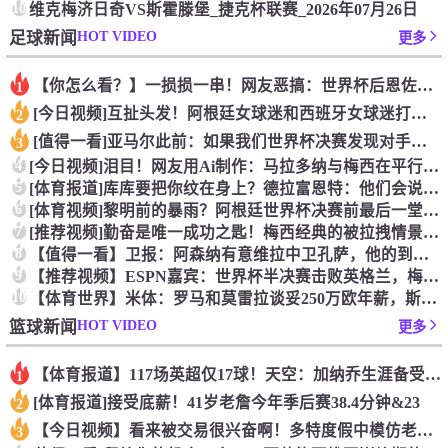
10
维克梅济日奇VS斯霍滕堡_捷克杯联赛_2026年07月26日
HOT VIDEO
足球新闻
更多
【你怎么看？】一损损一串！网友恶搞：世界杯后恩佐从阿根廷队回
1
[今日视频]互扯头发！阿根廷女球迷和西班牙女球迷打起来了！
2
[值得一看]亚马尔此前：如果我们世界杯决赛发现对手是中国队，
3
4
[今日视频]泪目！网友用Ai制作：马拉多纳与梅西在平行世界的
5
[体育报道]库库要把你纹在身上？德拉富恩特：他们会说到做到，
6
[体育视频]黎明前的暴雨？阿根廷世界杯决赛前最后一堂训练课直
7
[推荐视频]勤奋是唯一成功之匙！梅西经典的被拉拽情景专项训练
8
【值得一看】卫报：阿森纳有意维拉中卫孔萨，他的到来能给萨利巴
9
【推荐视频】ESPN嘉宾：世界杯半决赛击败英格兰，梅西无进球
10
【体育世界】米体：罗马和莫雷拉谈妥250万欧年薪，斯特拉斯堡
HOT VIDEO
篮球新闻
更多
【体育报道】117场英超仅17球！天空：加纳乔生涯备受质疑，
1
[体育报道]接受底薪！41岁老詹今年季后赛38.4分钟&23
2
【今日视频】看来被交易很兴奋啊！多特度假中模仿老鹰展翅
3