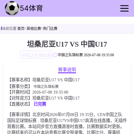
首页
>
>
当前位置:
首页
其他比赛
热门比赛
足球直播
篮球直播
坦桑尼亚U17 VS 中国U17
足球回放
中国之队锦标赛
中国之队锦标赛
2026-07-08 19:35:00
篮球录像
足球资讯
赛事说明
篮球动态
【赛事名称】坦桑尼亚U17 VS 中国U17
其他比赛
【赛事分类】
中国之队锦标赛
【开赛时间】2026-07-08 19:35:00
【对阵双方】坦桑尼亚U17 VS 中国U17
【直播状态】
已完赛
【赛事详情】北京时间2026年07月08日 19:35分，CFA中国之队·
国际足球锦标赛 : 坦桑尼亚U17VS中国U17高清在线直播，无插件
观看比赛。本站同步官方直播源准时直播，比赛数据实时更新。
比赛结束后可以在本站查看比赛全程录像、比赛比分、赛事结