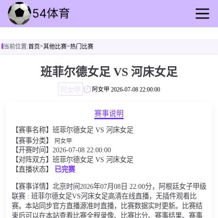
首页
>
>
当前位置:
首页
其他比赛
热门比赛
足球直播
篮球直播
班菲尔德女足 VS 河床女足
足球回放
阿女甲
阿女甲
2026-07-08 22:00:00
篮球录像
足球资讯
赛事说明
篮球动态
【赛事名称】班菲尔德女足 VS 河床女足
其他比赛
【赛事分类】
阿女甲
【开赛时间】2026-07-08 22:00:00
【对阵双方】班菲尔德女足 VS 河床女足
【直播状态】
已完赛
【赛事详情】北京时间2026年07月08日 22:00分，阿根廷女子甲级
联赛 : 班菲尔德女足VS河床女足高清在线直播，无插件观看比
赛。本站同步官方直播源准时直播，比赛数据实时更新。比赛结
束后可以在本站查看比赛全程录像、比赛比分、赛事结果、赛事