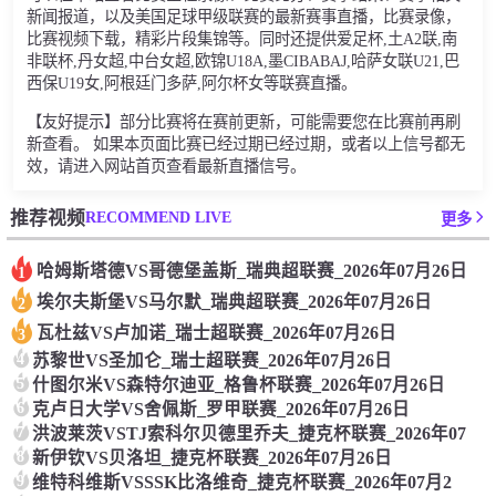
新闻报道，以及美国足球甲级联赛的最新赛事直播，比赛录像，
比赛视频下载，精彩片段集锦等。同时还提供爱足杯,土A2联,南
非联杯,丹女超,中台女超,欧锦U18A,墨CIBABAJ,哈萨女联U21,巴
西保U19女,阿根廷门多萨,阿尔杯女等联赛直播。
【友好提示】部分比赛将在赛前更新，可能需要您在比赛前再刷
新查看。 如果本页面比赛已经过期已经过期，或者以上信号都无
效，请进入网站首页查看最新直播信号。
RECOMMEND LIVE
推荐视频
更多
哈姆斯塔德VS哥德堡盖斯_瑞典超联赛_2026年07月26日
1
埃尔夫斯堡VS马尔默_瑞典超联赛_2026年07月26日
2
瓦杜兹VS卢加诺_瑞士超联赛_2026年07月26日
3
4
苏黎世VS圣加仑_瑞士超联赛_2026年07月26日
5
什图尔米VS森特尔迪亚_格鲁杯联赛_2026年07月26日
6
克卢日大学VS舍佩斯_罗甲联赛_2026年07月26日
7
洪波莱茨VSTJ索科尔贝德里乔夫_捷克杯联赛_2026年07
8
新伊钦VS贝洛坦_捷克杯联赛_2026年07月26日
9
维特科维斯VSSSK比洛维奇_捷克杯联赛_2026年07月2