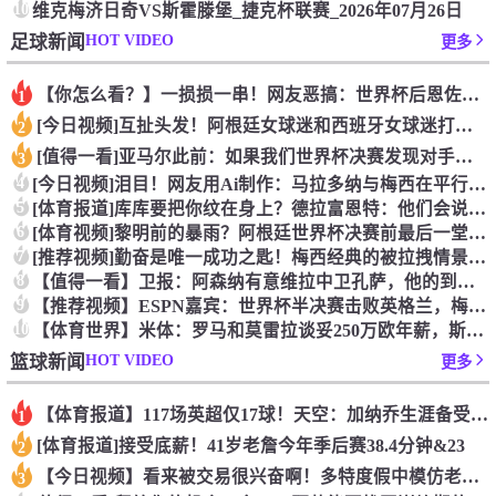
10
维克梅济日奇VS斯霍滕堡_捷克杯联赛_2026年07月26日
HOT VIDEO
足球新闻
更多
【你怎么看？】一损损一串！网友恶搞：世界杯后恩佐从阿根廷队回
1
[今日视频]互扯头发！阿根廷女球迷和西班牙女球迷打起来了！
2
[值得一看]亚马尔此前：如果我们世界杯决赛发现对手是中国队，
3
4
[今日视频]泪目！网友用Ai制作：马拉多纳与梅西在平行世界的
5
[体育报道]库库要把你纹在身上？德拉富恩特：他们会说到做到，
6
[体育视频]黎明前的暴雨？阿根廷世界杯决赛前最后一堂训练课直
7
[推荐视频]勤奋是唯一成功之匙！梅西经典的被拉拽情景专项训练
8
【值得一看】卫报：阿森纳有意维拉中卫孔萨，他的到来能给萨利巴
9
【推荐视频】ESPN嘉宾：世界杯半决赛击败英格兰，梅西无进球
10
【体育世界】米体：罗马和莫雷拉谈妥250万欧年薪，斯特拉斯堡
HOT VIDEO
篮球新闻
更多
【体育报道】117场英超仅17球！天空：加纳乔生涯备受质疑，
1
[体育报道]接受底薪！41岁老詹今年季后赛38.4分钟&23
2
【今日视频】看来被交易很兴奋啊！多特度假中模仿老鹰展翅
3