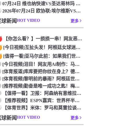
07月24日 维也纳快速VS圣达哥林玛 欧协联 免费直播
0
2026年07月24日 欧协联:埃尔维斯VS斯塔尔南_免费直
足球新闻
HOT VIDEO
更多
【你怎么看？】一损损一串！网友恶搞：世界杯后恩佐从阿根廷队回
[今日视频]互扯头发！阿根廷女球迷和西班牙女球迷打起来了！
[值得一看]亚马尔此前：如果我们世界杯决赛发现对手是中国队，
[今日视频]泪目！网友用Ai制作：马拉多纳与梅西在平行世界的
[体育报道]库库要把你纹在身上？德拉富恩特：他们会说到做到，
[体育视频]黎明前的暴雨？阿根廷世界杯决赛前最后一堂训练课直
[推荐视频]勤奋是唯一成功之匙！梅西经典的被拉拽情景专项训练
【值得一看】卫报：阿森纳有意维拉中卫孔萨，他的到来能给萨利巴
【推荐视频】ESPN嘉宾：世界杯半决赛击败英格兰，梅西无进球
0
【体育世界】米体：罗马和莫雷拉谈妥250万欧年薪，斯特拉斯堡
篮球新闻
HOT VIDEO
更多