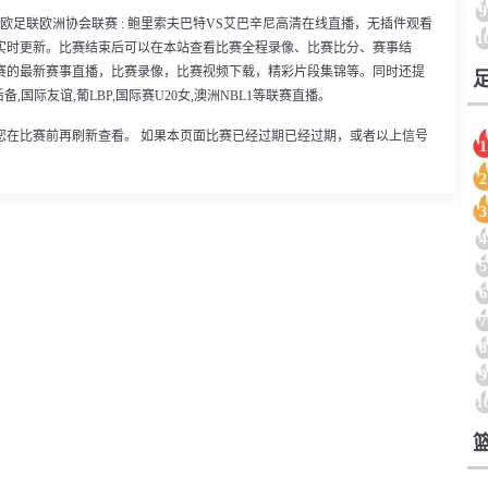
9
00分，欧足联欧洲协会联赛 : 鲍里索夫巴特VS艾巴辛尼高清在线直播，无插件观看
1
实时更新。比赛结束后可以在本站查看比赛全程录像、比赛比分、赛事结
赛的最新赛事直播，比赛录像，比赛视频下载，精彩片段集锦等。同时还提
备,国际友谊,葡LBP,国际赛U20女,澳洲NBL1等联赛直播。
您在比赛前再刷新查看。 如果本页面比赛已经过期已经过期，或者以上信号
1
2
3
4
5
6
7
8
9
1