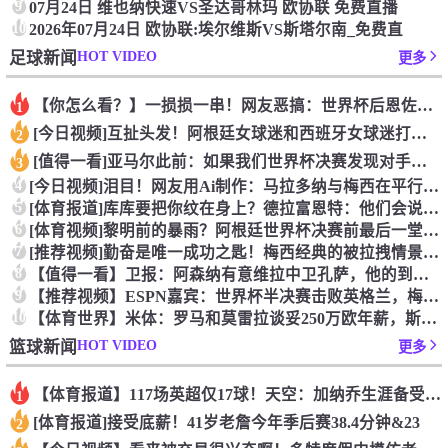
9
07月24日 维也纳快速VS圣达哥林玛 欧协联 免费直播
10
2026年07月24日 欧协联:埃尔维斯VS斯塔尔南_免费直
HOT VIDEO
足球新闻
更多
【你怎么看？】一损损一串！网友恶搞：世界杯后恩佐从阿根廷队回
1
[今日视频]互扯头发！阿根廷女球迷和西班牙女球迷打起来了！
2
[值得一看]亚马尔此前：如果我们世界杯决赛发现对手是中国队，
3
4
[今日视频]泪目！网友用Ai制作：马拉多纳与梅西在平行世界的
5
[体育报道]库库要把你纹在身上？德拉富恩特：他们会说到做到，
6
[体育视频]黎明前的暴雨？阿根廷世界杯决赛前最后一堂训练课直
7
[推荐视频]勤奋是唯一成功之匙！梅西经典的被拉拽情景专项训练
8
【值得一看】卫报：阿森纳有意维拉中卫孔萨，他的到来能给萨利巴
9
【推荐视频】ESPN嘉宾：世界杯半决赛击败英格兰，梅西无进球
10
【体育世界】米体：罗马和莫雷拉谈妥250万欧年薪，斯特拉斯堡
HOT VIDEO
篮球新闻
更多
【体育报道】117场英超仅17球！天空：加纳乔生涯备受质疑，
1
[体育报道]接受底薪！41岁老詹今年季后赛38.4分钟&23
2