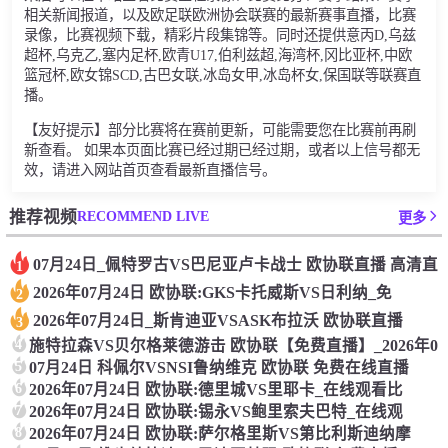
相关新闻报道，以及欧足联欧洲协会联赛的最新赛事直播，比赛
录像，比赛视频下载，精彩片段集锦等。同时还提供意丙D,乌兹
超杯,乌克乙,塞内足杯,欧青U17,伯利兹超,海湾杯,冈比亚杯,中欧
篮冠杯,欧女锦SCD,古巴女联,冰岛女甲,冰岛杯女,保国联等联赛直
播。
【友好提示】部分比赛将在赛前更新，可能需要您在比赛前再刷
新查看。 如果本页面比赛已经过期已经过期，或者以上信号都无
效，请进入网站首页查看最新直播信号。
RECOMMEND LIVE
推荐视频
更多
07月24日_佩特罗古VS巴尼亚卢卡战士 欧协联直播 高清直
1
2026年07月24日 欧协联:GKS卡托威斯VS日利纳_免
2
2026年07月24日_斯肯迪亚VSASK布拉沃 欧协联直播
3
4
施特拉森VS贝尔格莱德游击 欧协联【免费直播】_2026年0
5
07月24日 科佩尔VSNSI鲁纳维克 欧协联 免费在线直播
6
2026年07月24日 欧协联:德里城VS里耶卡_在线观看比
7
2026年07月24日 欧协联:锡永VS鲍里索夫巴特_在线观
8
2026年07月24日 欧协联:萨尔格里斯VS第比利斯迪纳摩