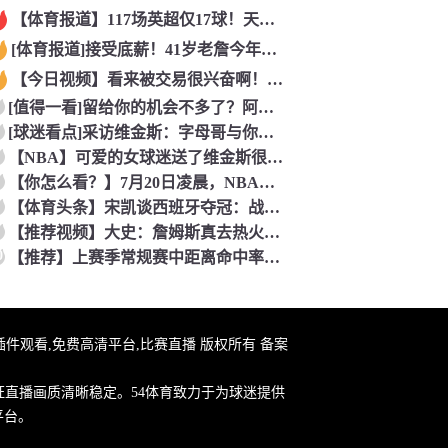
【体育报道】117场英超仅17球！天空：加纳乔生涯备受质疑，
[体育报道]接受底薪！41岁老詹今年季后赛38.4分钟&23
【今日视频】看来被交易很兴奋啊！多特度假中模仿老鹰展翅
[值得一看]留给你的机会不多了？阿芳能否找回巅峰期的状态？
[球迷看点]采访维金斯：字母哥与你叫啥组合？如詹姆斯加盟热火
【NBA】可爱的女球迷送了维金斯很多用心的礼品，嘴哥很感动
【你怎么看？】7月20日凌晨，NBA雷霆、老鹰、独行侠三方交
【体育头条】宋凯谈西班牙夺冠：战术思路高度统一，长期主义值得
【推荐视频】大史：詹姆斯真去热火绝对真心祝福！热火真是不错的
0
【推荐】上赛季常规赛中距离命中率最差榜：阿门夏普西卡前三 申
赛事,无插件观看,免费高清平台,比赛直播 版权所有 备案
证直播画质清晰稳定。54体育致力于为球迷提供
平台。