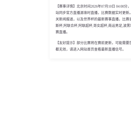
【赛事详情】北京时间2026年07月10日 04:0
站同步官方直播源准时直播，比赛数据实时更新
关新闻报道，以及世界杯的最新赛事直播，比赛录
斯杯,阿联合杯,阿联超杯,哥女超杯,南运男足,波黑地
赛直播。
【友好提示】部分比赛将在赛前更新，可能需要
都无效，请进入网站首页查看最新直播信号。