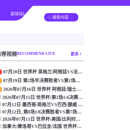
篮球动态
其他比赛
推荐视频
RECOMMEND LIVE
更多
07月20日 世界杯 英格兰/阿根廷VS法国/西班牙[在线观
07月19日 第2场半决赛败者VS第1场半决赛败者 世界杯[
2026年07月16日 世界杯 阿根廷/瑞士VS挪威/英格兰
2026年07月15日 世界杯:第2场1/4决赛胜者VS法国
07月12日 墨西哥/英格兰VS巴西/挪威 世界杯 免费在线
07月12日_第8场1/8决赛胜者VS第7场1/8决赛胜者
2026年07月11日 世界杯:美国/比利时VS葡萄牙/西班
加拿大/摩洛哥VS巴拉圭/法国 世界杯【无插件直播】_202