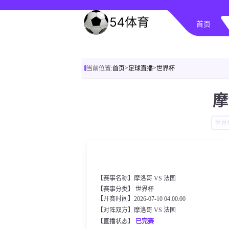
首页
>
>
当前位置:
首页
足球直播
世界杯
摩
世界
【赛事名称】摩洛哥 VS 法国
【赛事分类】
世界杯
【开赛时间】2026-07-10 04:00:00
【对阵双方】摩洛哥 VS 法国
【直播状态】
已完赛