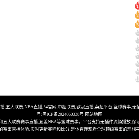
1
2
3
4
5
6
7
8
9
1
高清比赛,足球直播,五大联赛,NBA直播,54官网,中超联赛,欧冠直播,英超平台,篮球
号:
黑ICP备2024060338号
网站地图
播和五大联赛赛事直播,涵盖NBA等篮球赛事。平台支持无插件流畅播放,保
的赛事直播体验,实时更新赛程和比分,是体育迷观看全球顶级赛事的理想