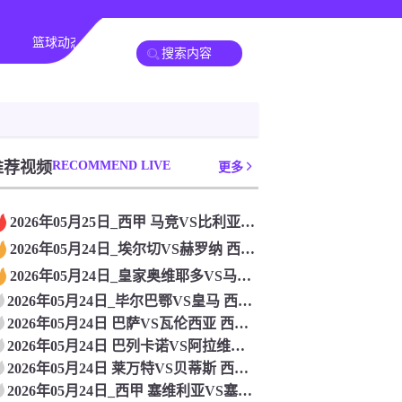
篮球动态
其他比赛
推荐视频
RECOMMEND LIVE
更多
2026年05月25日_西甲 马竞VS比利亚雷亚尔录像_高清
2026年05月24日_埃尔切VS赫罗纳 西甲录像_全场录像
2026年05月24日_皇家奥维耶多VS马略卡 西甲录像_全
2026年05月24日_毕尔巴鄂VS皇马 西甲录像_全场录像
2026年05月24日 巴萨VS瓦伦西亚 西甲_全场录像【视
2026年05月24日 巴列卡诺VS阿拉维斯 西甲_全场录像
2026年05月24日 莱万特VS贝蒂斯 西甲_全场录像【全
2026年05月24日_西甲 塞维利亚VS塞尔塔录像_全场录