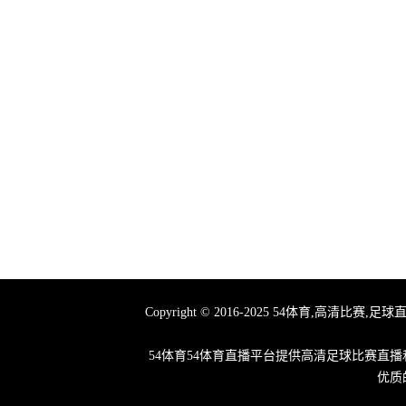
Copyright © 2016-2025 54体育,
54体育54体育直播平台提供高清足球比赛直
优质