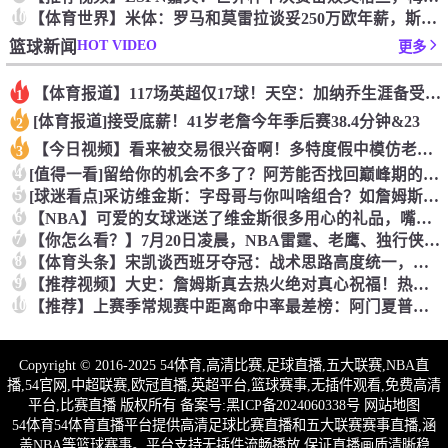
10
【体育世界】米体：罗马和莫雷拉谈妥250万欧年薪，斯特拉斯堡
HOT VIDEO
篮球新闻
更多
【体育报道】117场英超仅17球！天空：加纳乔生涯备受质疑，
1
[体育报道]接受底薪！41岁老詹今年季后赛38.4分钟&23
2
【今日视频】看来被交易很兴奋啊！多特度假中模仿老鹰展翅
3
4
[值得一看]留给你的机会不多了？阿芳能否找回巅峰期的状态？
5
[球迷看点]采访维金斯：字母哥与你叫啥组合？如詹姆斯加盟热火
6
【NBA】可爱的女球迷送了维金斯很多用心的礼品，嘴哥很感动
7
【你怎么看？】7月20日凌晨，NBA雷霆、老鹰、独行侠三方交
8
【体育头条】宋凯谈西班牙夺冠：战术思路高度统一，长期主义值得
9
【推荐视频】大史：詹姆斯真去热火绝对真心祝福！热火真是不错的
10
【推荐】上赛季常规赛中距离命中率最差榜：阿门夏普西卡前三 申
Copyright © 2016-2025 54体育,高清比赛,足球直播,五大联赛,NBA直
播,54官网,中超联赛,欧冠直播,英超平台,篮球赛事,无插件观看,免费高清
平台,比赛直播 版权所有 备案号:
黑ICP备2024060338号
网站地图
54体育54体育直播平台提供高清足球比赛直播和五大联赛赛事直播,涵
盖NBA等篮球赛事。平台支持无插件流畅播放,保证直播画质清晰稳